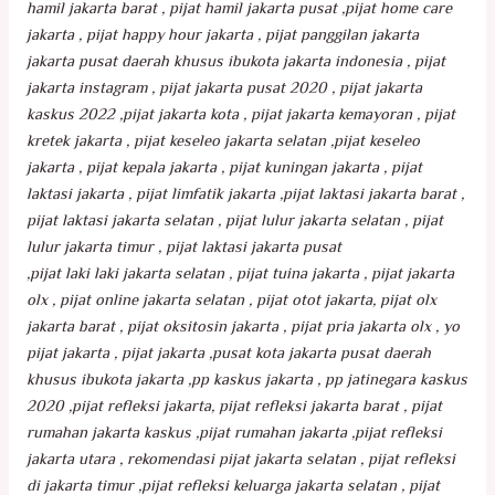
hamil jakarta barat , pijat hamil jakarta pusat ,pijat home care
jakarta , pijat happy hour jakarta , pijat panggilan jakarta
jakarta pusat daerah khusus ibukota jakarta indonesia , pijat
jakarta instagram , pijat jakarta pusat 2020 , pijat jakarta
kaskus 2022 ,pijat jakarta kota , pijat jakarta kemayoran , pijat
kretek jakarta , pijat keseleo jakarta selatan ,pijat keseleo
jakarta , pijat kepala jakarta , pijat kuningan jakarta , pijat
laktasi jakarta , pijat limfatik jakarta ,pijat laktasi jakarta barat ,
pijat laktasi jakarta selatan , pijat lulur jakarta selatan , pijat
lulur jakarta timur , pijat laktasi jakarta pusat
,pijat laki laki jakarta selatan , pijat tuina jakarta , pijat jakarta
olx , pijat online jakarta selatan , pijat otot jakarta, pijat olx
jakarta barat , pijat oksitosin jakarta , pijat pria jakarta olx , yo
pijat jakarta , pijat jakarta ,pusat kota jakarta pusat daerah
khusus ibukota jakarta ,pp kaskus jakarta , pp jatinegara kaskus
2020 ,pijat refleksi jakarta, pijat refleksi jakarta barat , pijat
rumahan jakarta kaskus ,pijat rumahan jakarta ,pijat refleksi
jakarta utara , rekomendasi pijat jakarta selatan , pijat refleksi
di jakarta timur ,pijat refleksi keluarga jakarta selatan , pijat