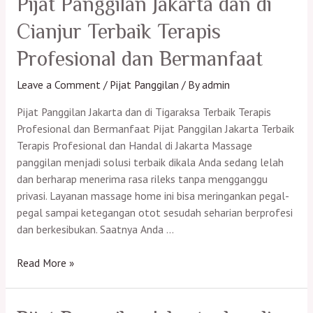
Pijat Panggilan Jakarta dan di
di
Cianjur Terbaik Terapis
Parigi
Terbaik
Profesional dan Bermanfaat
Terapis
Profesional
Leave a Comment
/
Pijat Panggilan
/ By
admin
dan
Pijat Panggilan Jakarta dan di Tigaraksa Terbaik Terapis
Bermanfaat
Profesional dan Bermanfaat Pijat Panggilan Jakarta Terbaik
Terapis Profesional dan Handal di Jakarta Massage
panggilan menjadi solusi terbaik dikala Anda sedang lelah
dan berharap menerima rasa rileks tanpa mengganggu
privasi. Layanan massage home ini bisa meringankan pegal-
pegal sampai ketegangan otot sesudah seharian berprofesi
dan berkesibukan. Saatnya Anda …
Pijat
Read More »
Panggilan
Jakarta
dan