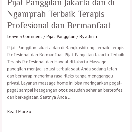
Pijat Panggilan Jakarta dan di
di
Ngamprah Terbaik Terapis
Cianjur
Terbaik
Profesional dan Bermanfaat
Terapis
Profesional
Leave a Comment
/
Pijat Panggilan
/ By
admin
dan
Pijat Panggilan Jakarta dan di Rangkasbitung Terbaik Terapis
Bermanfaat
Profesional dan Bermanfaat Pijat Panggilan Jakarta Terbaik
Terapis Profesional dan Handal di Jakarta Massage
panggilan menjadi solusi terbaik saat Anda sedang lelah
dan berharap menerima rasa rileks tanpa mengganggu
privasi. Layanan massage home ini bisa meringankan pegal-
pegal sampai ketegangan otot sesudah seharian berprofesi
dan berkegiatan. Saatnya Anda …
Pijat
Read More »
Panggilan
Jakarta