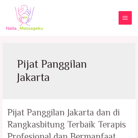
Skip
to
content
MAI
MEN
Pijat Panggilan
Jakarta
Pijat Panggilan Jakarta dan di
Rangkasbitung Terbaik Terapis
Profesional dan Bermanfaat