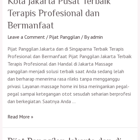
Kota Jakarta Pusat Terbaik
Purwakarta
Terbaik
Terapis Profesional dan
Terapis
Bermanfaat
Profesional
dan
Leave a Comment
/
Pijat Panggilan
/ By
admin
Bermanfaat
Pijat Panggilan Jakarta dan di Singaparna Terbaik Terapis
Profesional dan Bermanfaat Pijat Panggilan Jakarta Terbaik
Terapis Profesional dan Handal di Jakarta Massage
panggilan menjadi solusi terbaik saat Anda sedang lelah
dan berharap menerima rasa rileks tanpa mengganggu
privasi. Layanan massage home ini bisa meringankan pegal-
pegal sampai ketegangan otot sesudah seharian berprofesi
dan berkegiatan. Saatnya Anda …
Pijat
Read More »
Panggilan
Jakarta
dan