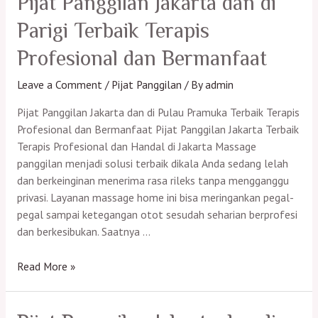
Pijat Panggilan Jakarta dan di
di
Parigi Terbaik Terapis
Kota
Jakarta
Profesional dan Bermanfaat
Pusat
Terbaik
Leave a Comment
/
Pijat Panggilan
/ By
admin
Terapis
Pijat Panggilan Jakarta dan di Pulau Pramuka Terbaik Terapis
Profesional
Profesional dan Bermanfaat Pijat Panggilan Jakarta Terbaik
dan
Terapis Profesional dan Handal di Jakarta Massage
Bermanfaat
panggilan menjadi solusi terbaik dikala Anda sedang lelah
dan berkeinginan menerima rasa rileks tanpa mengganggu
privasi. Layanan massage home ini bisa meringankan pegal-
pegal sampai ketegangan otot sesudah seharian berprofesi
dan berkesibukan. Saatnya …
Pijat
Read More »
Panggilan
Jakarta
dan