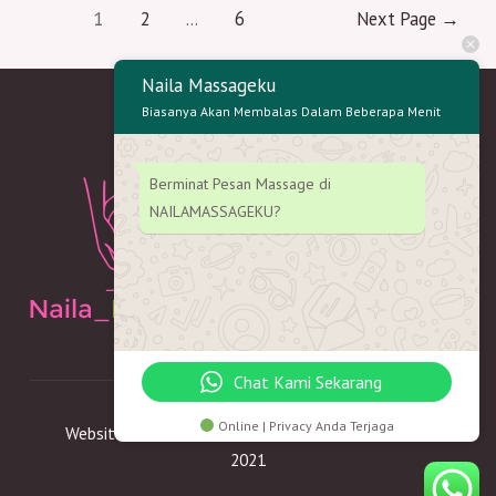
dan
Posts
1
2
…
6
Next Page
→
di
navigation
Garut
Naila Massageku
Terbaik
Terapis
Biasanya Akan Membalas Dalam Beberapa Menit
Profesional
dan
Berminat Pesan Massage di
Bermanfaat
NAILAMASSAGEKU?
Chat Kami Sekarang
Online | Privacy Anda Terjaga
Website Ini Di Miliki Oleh NAILAMASSAGEKU.COM
2021