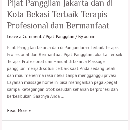
dan
Pijat Panggilan Jakarta dan di
di
Kota Bekasi Terbaik Terapis
Ngamprah
Terbaik
Profesional dan Bermanfaat
Terapis
Profesional
Leave a Comment
/
Pijat Panggilan
/ By
admin
dan
Pijat Panggilan Jakarta dan di Pangandaran Terbaik Terapis
Bermanfaat
Profesional dan Bermanfaat Pijat Panggilan Jakarta Terbaik
Terapis Profesional dan Handal di Jakarta Massage
panggilan menjadi solusi terbaik saat Anda sedang lelah
dan mau menerima rasa rileks tanpa mengganggu privasi.
Layanan massage home ini bisa meringankan pegal-pegal
sampai ketegangan otot sesudah seharian berprofesi dan
berkesibukan. Saatnya Anda …
Pijat
Read More »
Panggilan
Jakarta