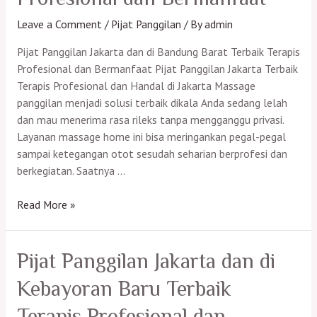
Terapis
Profesional
Leave a Comment
/
Pijat Panggilan
/ By
admin
dan
Pijat Panggilan Jakarta dan di Bandung Barat Terbaik Terapis
Bermanfaat
Profesional dan Bermanfaat Pijat Panggilan Jakarta Terbaik
Terapis Profesional dan Handal di Jakarta Massage
panggilan menjadi solusi terbaik dikala Anda sedang lelah
dan mau menerima rasa rileks tanpa mengganggu privasi.
Layanan massage home ini bisa meringankan pegal-pegal
sampai ketegangan otot sesudah seharian berprofesi dan
berkegiatan. Saatnya …
Pijat
Read More »
Panggilan
Jakarta
dan
Pijat Panggilan Jakarta dan di
di
Kebayoran Baru Terbaik
Soreang
Terbaik
Terapis Profesional dan