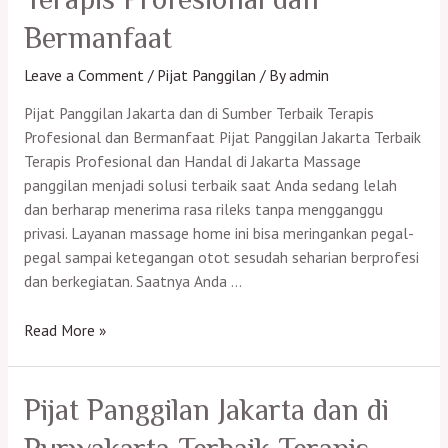
Terapis
Bermanfaat
Profesional
dan
Leave a Comment
/
Pijat Panggilan
/ By
admin
Bermanfaat
Pijat Panggilan Jakarta dan di Sumber Terbaik Terapis
Profesional dan Bermanfaat Pijat Panggilan Jakarta Terbaik
Terapis Profesional dan Handal di Jakarta Massage
panggilan menjadi solusi terbaik saat Anda sedang lelah
dan berharap menerima rasa rileks tanpa mengganggu
privasi. Layanan massage home ini bisa meringankan pegal-
pegal sampai ketegangan otot sesudah seharian berprofesi
dan berkegiatan. Saatnya Anda …
Pijat
Read More »
Panggilan
Jakarta
dan
Pijat Panggilan Jakarta dan di
di