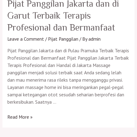
dan
Pijat Panggilan Jakarta dan di
di
Garut Terbaik Terapis
Kota
Bekasi
Profesional dan Bermanfaat
Terbaik
Terapis
Leave a Comment
/
Pijat Panggilan
/ By
admin
Profesional
Pijat Panggilan Jakarta dan di Pulau Pramuka Terbaik Terapis
dan
Profesional dan Bermanfaat Pijat Panggilan Jakarta Terbaik
Bermanfaat
Terapis Profesional dan Handal di Jakarta Massage
panggilan menjadi solusi terbaik saat Anda sedang lelah
dan mau menerima rasa rileks tanpa mengganggu privasi.
Layanan massage home ini bisa meringankan pegal-pegal
sampai ketegangan otot sesudah seharian berprofesi dan
berkesibukan. Saatnya …
Pijat
Read More »
Panggilan
Jakarta