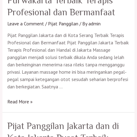
Purwakarta Terbaik Terapis
Kebayoran
Baru
Profesional dan Bermanfaat
Terbaik
Terapis
Leave a Comment
/
Pijat Panggilan
/ By
admin
Profesional
Pijat Panggilan Jakarta dan di Kota Serang Terbaik Terapis
dan
Profesional dan Bermanfaat Pijat Panggilan Jakarta Terbaik
Bermanfaat
Terapis Profesional dan Handal di Jakarta Massage
panggilan menjadi solusi terbaik dikala Anda sedang lelah
dan berkeinginan menerima rasa rileks tanpa mengganggu
privasi. Layanan massage home ini bisa meringankan pegal-
pegal sampai ketegangan otot sesudah seharian berprofesi
dan berkegiatan. Saatnya …
Pijat
Read More »
Panggilan
Jakarta
dan
Pijat Panggilan Jakarta dan di
di