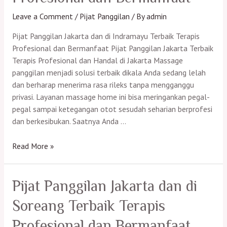
Leave a Comment
/
Pijat Panggilan
/ By
admin
Pijat Panggilan Jakarta dan di Indramayu Terbaik Terapis
Profesional dan Bermanfaat Pijat Panggilan Jakarta Terbaik
Terapis Profesional dan Handal di Jakarta Massage
panggilan menjadi solusi terbaik dikala Anda sedang lelah
dan berharap menerima rasa rileks tanpa mengganggu
privasi. Layanan massage home ini bisa meringankan pegal-
pegal sampai ketegangan otot sesudah seharian berprofesi
dan berkesibukan. Saatnya Anda …
Pijat
Read More »
Panggilan
Jakarta
dan
Pijat Panggilan Jakarta dan di
di
Soreang Terbaik Terapis
Rangkasbitung
Terbaik
Profesional dan Bermanfaat